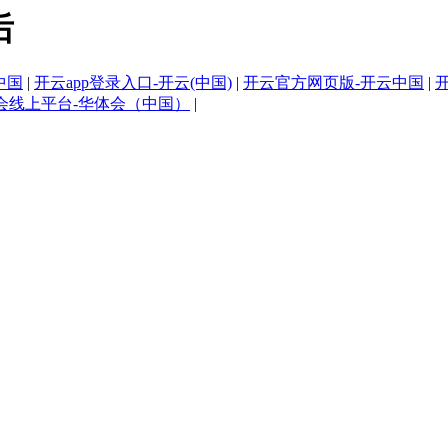
后
中国
|
开云app登录入口-开云(中国)
|
开云官方网页版-开云中国
|
会线上平台-华体会（中国）
|