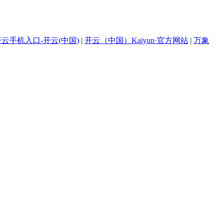
开云手机入口-开云(中国)
|
开云（中国）Kaiyun·官方网站
|
万象