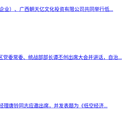
企业）、广西朝天亿文化投资有限公司共同举行低...
区党委常委、统战部部长谭丕创出席大会并讲话，自治...
经理唐铃同志应邀出席，并发表题为《低空经济...