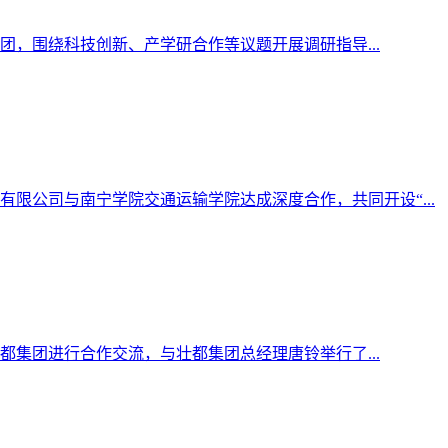
团，围绕科技创新、产学研合作等议题开展调研指导...
限公司与南宁学院交通运输学院达成深度合作，共同开设“...
都集团进行合作交流，与壮都集团总经理唐铃举行了...